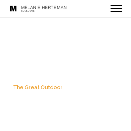
The Great Outdoor
Adventure
Lorem ipsum dolor sit amet, consectetur
adipiscing elit. Donec bibendum, orci non
ullamcorper vehicula, odio turpis rutrum
ligula, ut sagittis mauris nibh vel ligula.