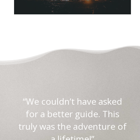
“We couldn’t have asked
for a better guide. This
truly was the adventure of
a lifetime!”