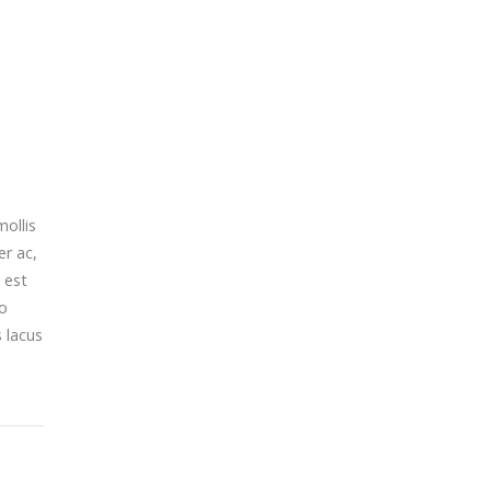
mollis
er ac,
 est
io
s lacus