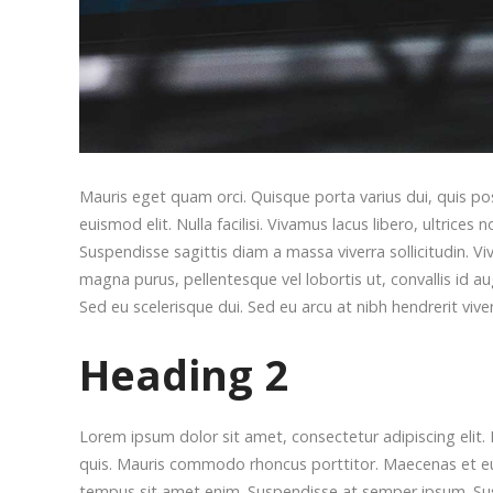
Mauris eget quam orci. Quisque porta varius dui, quis p
euismod elit. Nulla facilisi.
Vivamus lacus libero, ultrices
Suspendisse sagittis diam a massa viverra sollicitudin. V
magna purus, pellentesque vel lobortis ut, convallis id a
Sed eu scelerisque dui. Sed eu arcu at nibh hendrerit viv
Heading 2
Lorem ipsum dolor sit amet, consectetur adipiscing elit. 
quis. Mauris commodo rhoncus porttitor. Maecenas et euism
tempus sit amet enim. Suspendisse at semper ipsum. Suspe