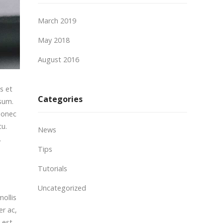
March 2019
May 2018
August 2016
s et
Categories
sum.
 Donec
cu.
News
.
Tips
Tutorials
Uncategorized
mollis
er ac,
 est