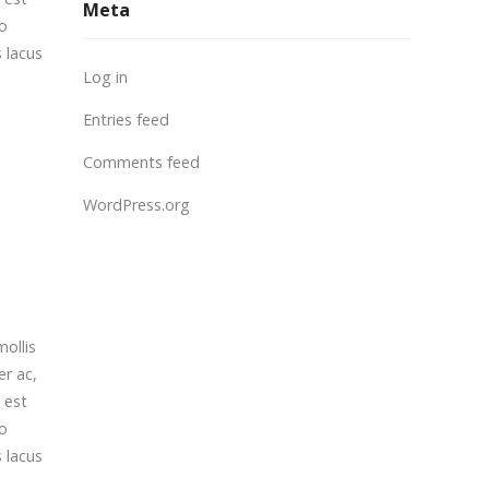
Meta
io
s lacus
Log in
Entries feed
Comments feed
WordPress.org
mollis
er ac,
 est
io
s lacus