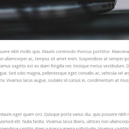
osuere nibh mollis quis. Mauris commodo rhoncus porttitor. Maecena
 non ullamcorper ac, tempus sit amet enim. Suspendisse at semper ip
ivamus sagittis est eu diam fringilla nec tristique metus vestibulum.
ugue. Sed odio magna, pellentesque eget convallis ac, vehicula vel ar
erra. Vivamus lacus augue, sodales id cursus in, condimentum at risus
Mauris eget quam orci. Quisque porta varius dui, quis posuere nibh 
od elit. Nulla facilisi. Vivamus lacus libero, ultrices non ullamcorp
ndisse sagittis diam a massa viverra sollicitudin. Vivamus sagittis